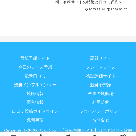
料・有料サイトの特徴と口コミ評判を徹
底検証！
2023.11.14
2026.08.05
競艇予想サイト
悪質サイト
今日のレース予想
グレードレース
最新口コミ
検証評価サイト
競艇インフルエンサー
競艇予想家
競艇情報
全国の競艇場
運営情報
利用規約
口コミ投稿ガイドライン
プライバシーポリシー
免責事項
お問合せ
Copyright © 2023 みんふね｜【競艇予想サイト】口コミ評判・比較