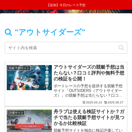
【追加】今日のレース予想
"アウトサイダーズ"
アウトサイダーズの競艇予想は当
競艇予想サイト
たらない？口コミ評判や無料予想
の検証を公開！
ボートレースの予想を提供する競艇予想
サイト「OUTSIDERS（アウトサイダー
ズ）」の競艇予想は当たらない？口コミ
評判や無料予想の検証を公開！
2025.03.13
2025.08.27
舟ラブは使える検証サイトか？ガ
評価サイト
チで当たる競艇予想サイトが見つ
かるか比較検証
競艇予想サイトを独自に検証評価してい