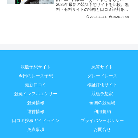
2026年最新の競艇予想サイトを比較。無
料・有料サイトの特徴と口コミ評判を徹
底検証！
2023.11.14
2026.08.05
競艇予想サイト
悪質サイト
今日のレース予想
グレードレース
最新口コミ
検証評価サイト
競艇インフルエンサー
競艇予想家
競艇情報
全国の競艇場
運営情報
利用規約
口コミ投稿ガイドライン
プライバシーポリシー
免責事項
お問合せ