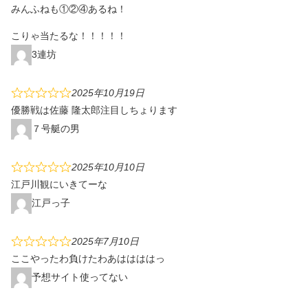
みんふねも①②④あるね！
こりゃ当たるな！！！！！
3連坊
2025年10月19日
優勝戦は佐藤 隆太郎注目しちょります
７号艇の男
2025年10月10日
江戸川観にいきてーな
江戸っ子
2025年7月10日
ここやったわ負けたわあははははっ
予想サイト使ってない