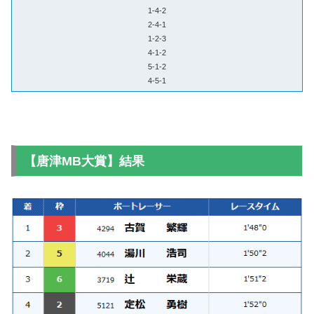
1-4-2
2-4-1
1-2-3
4-1-2
5-1-2
4-5-1
【唐津MB大賞】結果