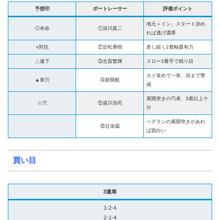
予想印
ボートレーサー
評価ポイント
地元＋イン。スタート決め
◎本命
①深川真二
れば逃げ濃厚
○対抗
②定松勇樹
差し鋭く2着軸最有力
△連下
③古賀繁輝
スロー3番手で残り目
カド攻めで一発、頭まで警
▲単穴
④新開航
戒
展開突きの巧者、3着以上十
☆穴
⑤湯川浩司
分
ベテランの展開突きがあれ
⑥辻栄蔵
ば面白い
買い目
3連単
1-2-4
2-1-4