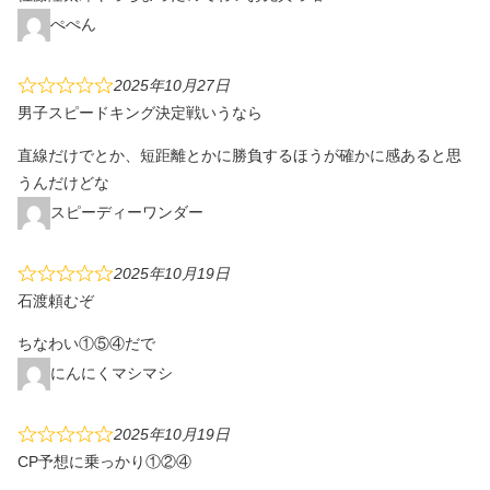
ぺぺん
2025年10月27日
男子スピードキング決定戦いうなら
直線だけでとか、短距離とかに勝負するほうが確かに感あると思
うんだけどな
スピーディーワンダー
2025年10月19日
石渡頼むぞ
ちなわい①⑤④だで
にんにくマシマシ
2025年10月19日
CP予想に乗っかり①②④