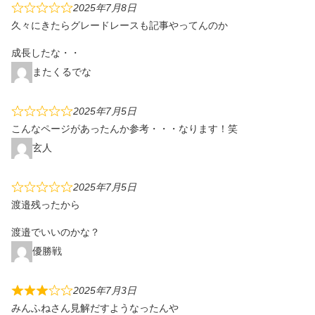
2025年7月8日
久々にきたらグレードレースも記事やってんのか
成長したな・・
またくるでな
2025年7月5日
こんなページがあったんか参考・・・なります！笑
玄人
2025年7月5日
渡邉残ったから
渡邉でいいのかな？
優勝戦
2025年7月3日
みんふねさん見解だすようなったんや