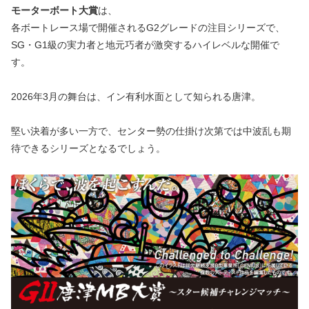
モーターボート大賞
は、
各ボートレース場で開催されるG2グレードの注目シリーズで、
SG・G1級の実力者と地元巧者が激突するハイレベルな開催で
す。
2026年3月の舞台は、イン有利水面として知られる唐津。
堅い決着が多い一方で、センター勢の仕掛け次第では中波乱も期
待できるシリーズとなるでしょう。