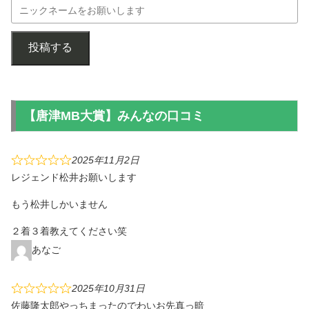
投稿する
【唐津MB大賞】みんなの口コミ
2025年11月2日
レジェンド松井お願いします
もう松井しかいません
２着３着教えてください笑
あなご
2025年10月31日
佐藤隆太郎やっちまったのでわいお先真っ暗