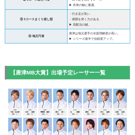
▶ 舟券の軸に最適。
・行き足が良い
③ 3コースまくり差し型
・展開を突く力がある
▶ 高配当の鍵。
唐津は地元選手の水面理解度が高い。
④ 地元巧者
▶ シリーズ後半で信頼度アップ。
【唐津MB大賞】
出場予定レーサー一覧