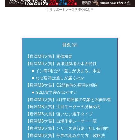
引用：ボートレース唐津公式より
目次
[
閉
]
【唐津MB大賞】開催概要
【唐津MB大賞】唐津競艇場の水面特性
■ イン有利だが「差しが決まる」水面
■ なぜ唐津は差しが届くのか
【唐津MB大賞】G2開催時の唐津の傾向
■ G2は実力差が出やすい
【唐津MB大賞】3月中旬開催の気象と水面影響
【唐津MB大賞】注目モーターの見極め方
【唐津MB大賞】狙いたい選手タイプ
【唐津MB大賞】出場予定レーサー一覧
【唐津MB大賞】シリーズ進行別・狙い目傾向
【唐津MB大賞】舟券の組み立て方｜攻略法