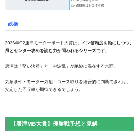
👉 優勝戦は1–2–3本線
総括
2026年G2唐津モーターボート大賞は、
イン信頼度を軸にしつつ、
風とセンター攻めを読む力が問われるシリーズ
です。
唐津は「堅い決着」と「中波乱」が絶妙に混在する水面。
気象条件・モーター気配・コース取りを総合的に判断できれば、
安定した回収率が期待できるでしょう。
【唐津MB大賞】優勝戦予想と見解