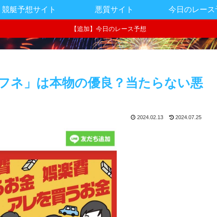
競艇予想サイト
悪質サイト
今日のレース
【追加】今日のレース予想
フネ」は本物の優良？当たらない悪
2024.02.13
2024.07.25