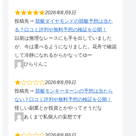
2026年8月6日
投稿先⇒
競艇ダイヤモンドの競艇予想は当た
る？口コミ評判や無料予想の検証を公開！
以前は無理なレースにも手を出していました
が、今は選べるようになりました。花舟で確認
して冷静になれるからかなってゆー
ひらりんこ
2026年8月6日
投稿先⇒
競艇モンキーターンの予想は当たら
ない？口コミ評判や無料予想の検証を公開！
怪しい副業とか投資とかやってそうだな
あくまで私個人の妄想です
2026年8月6日