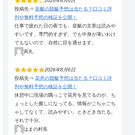
2026年8月6日
投稿先⇒
皇艇の競艇予想は当たる？口コミ評
判や無料予想の検証を公開！
仕事で疲れた日の夜でも、皇艇の文章は読みや
すいです。専門的すぎず、でも中身が薄いわけ
でもないので、自然に目を通せます。
寅丸
2026年8月6日
投稿先⇒
花舟の競艇予想は当たる？口コミ評
判や無料予想の検証を公開！
休憩中に現場の隅っこで花舟を見てるのが、ち
ょっとした癒しになってる。情報がごちゃごち
ゃしてなくて、読みやすい。ときどき当たる。
それで十分。
はまの村長