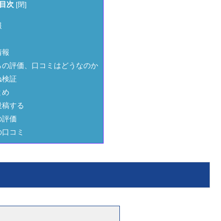
目次
[
閉
]
報
情報
らの評価、口コミはどうなのか
ね検証
とめ
投稿する
の評価
の口コミ