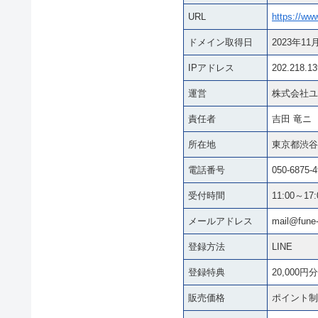
URL
https://www
ドメイン取得日
2023年11
IPアドレス
202.218.13
運営
株式会社ユ
責任者
吉田 竜ニ
所在地
東京都渋谷
電話番号
050-6875-
受付時間
11:00～17:
メールアドレス
mail@fune-
登録方法
LINE
登録特典
20,000
販売価格
ポイント制