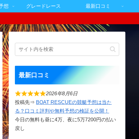
予想
グレードレース
最新口コミ
最新口コミ
2026年8月6日
投稿先⇒
BOAT RESCUEの競艇予想は当た
る？口コミ評判や無料予想の検証を公開！
今日の無料も昼に4万、夜に5万7200円の払い
戻し