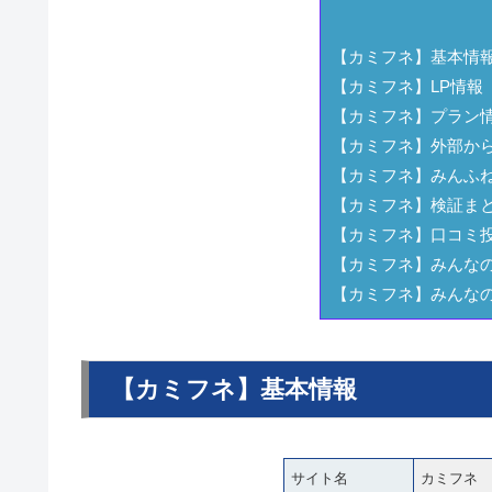
【カミフネ】基本情
【カミフネ】LP情報
【カミフネ】プラン
【カミフネ】外部か
【カミフネ】みんふ
【カミフネ】検証ま
【カミフネ】口コミ
【カミフネ】みんな
【カミフネ】みんな
【カミフネ】基本情報
サイト名
カミフネ