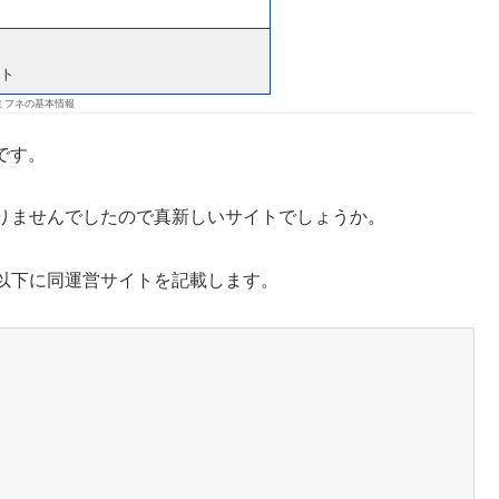
ト
ミフネの基本情報
です。
りませんでしたので真新しいサイトでしょうか。
以下に同運営サイトを記載します。