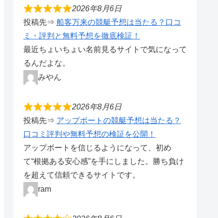
2026年8月6日
投稿先⇒
船客万来の競艇予想は当たる？口コ
ミ・評判と無料予想を徹底検証！
最近ちょいちょい名前見るサイトで気になって
るんだよな。
みやん
2026年8月6日
投稿先⇒
アップボートの競艇予想は当たる？
口コミ評判や無料予想の検証を公開！
アップボートを信じるようになって、初め
て“根拠ある安心感”を手にしました。勝ち負け
を超えて信頼できるサイトです。
ram