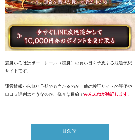
競艇いろははボートレース（競艇）の買い目を予想する競艇予想
サイトです。
運営情報から無料予想でも当たるのか、他の検証サイトの評価や
口コミ評判はどうなのか、様々な目線で
みんふねが検証します。
目次
[
閉
]