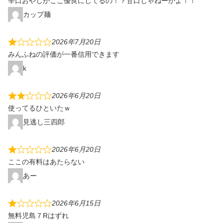
辛口おやじがここ優良にしてるの！？甘口じゃねーかよ！！
カップ麺
2026年7月20日
みんふねの評価が一番信用できます
k
2026年6月20日
使ってるひといたｗ
見逃し三四郎
2026年6月20日
ここの有料はあたらない
あー
2026年6月15日
無料児島７Rはずれ