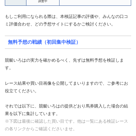
調査中
もしご利用になられる際は、本検証記事の評価や、みんなの口コ
ミ評価合わせ、どの予想サイトにするかご検討ください。
無料予想の戦績（初回集中検証）
競艇いろはの実力を確かめるべく、先ずは無料予想を検証しま
す。
レース結果や買い目画像を公開してまいりますので、ご参考にお
役立てください。
それでは以下に、競艇いろはの提供どおり馬券購入した場合の結
果を以下に集計しています。
※下図は最後に確認した買い目です。他は一覧にある検証レース
の各リンクからご確認くださいませ。