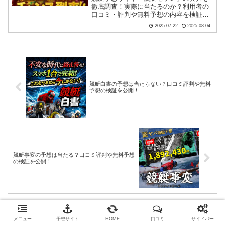
徹底調査！実際に当たるのか？利用者の
口コミ・評判や無料予想の内容を検証し
て紹介。
2025.07.22
2025.08.04
競艇白書の予想は当たらない？口コミ評判や無料
予想の検証を公開！
競艇事変の予想は当たる？口コミ評判や無料予想
の検証を公開！
ホーム
競艇予想サイト
競艇いろはの予想は当たら
メニュー
予想サイト
HOME
口コミ
サイドバー
ない？口コミ評判や無料予想の検証を公開！