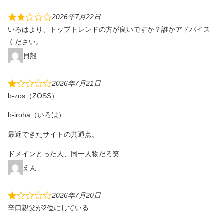
2026年7月22日
いろはより、トップトレンドの方が良いですか？誰かアドバイス
ください。
貝殻
2026年7月21日
b-zos（ZOSS）
b-iroha（いろは）
最近できたサイトの共通点。
ドメインとった人、同一人物だろ笑
えん
2026年7月20日
辛口親父が2位にしている