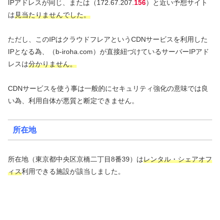
IPアドレスが同じ、または（172.67.207.
156
）と近い予想サイト
は
見当たりませんでした。
ただし、このIPはクラウドフレアというCDNサービスを利用した
IPとなる為、（b-iroha.com）が直接紐づけているサーバーIPアド
レスは
分かりません。
CDNサービスを使う事は一般的にセキュリティ強化の意味では良
い為、利用自体が悪質と断定できません。
所在地
所在地（東京都中央区京橋二丁目8番39）は
レンタル・シェアオフ
ィス
利用できる施設が該当しました。