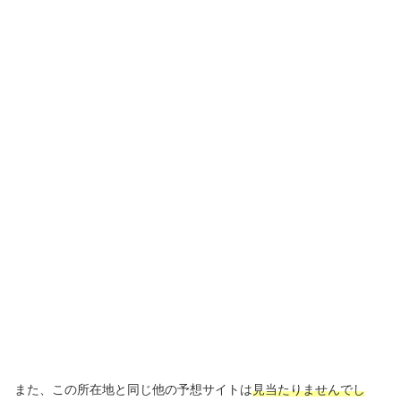
また、この所在地と同じ他の予想サイトは
見当たりませんでし