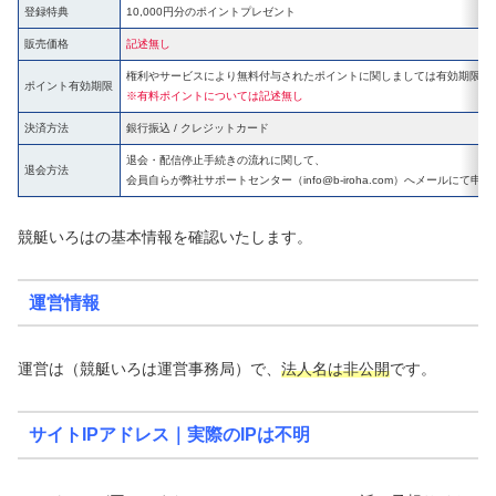
登録特典
10,000円分のポイントプレゼント
販売価格
記述無し
権利やサービスにより無料付与されたポイントに関しましては有効期限は原
ポイント有効期限
※有料ポイントについては記述無し
決済方法
銀行振込 / クレジットカード
退会・配信停止手続きの流れに関して、
退会方法
会員自らが弊社サポートセンター（info@b-iroha.com）へメールにて申
競艇いろはの基本情報を確認いたします。
運営情報
運営は（競艇いろは運営事務局）で、
法人名は非公開
です。
サイトIPアドレス
｜実際のIPは不明