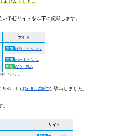
りませんでした。
または近い予想サイトを以下に記載します。
サイト
8
競艇マジシャン
競艇
ボートセンス
競艇
0
WISH競馬
競馬
調査】IPアドレス
ル401）は
SOHO物件
が該当しました。
す。
サイト