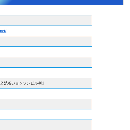
net/
12 渋谷ジョンソンビル401