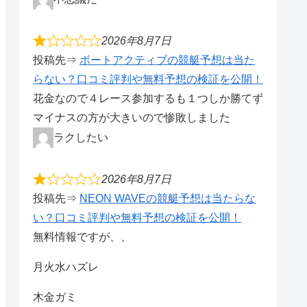
2026年8月7日
投稿先⇒
ボートアクティブの競艇予想は当た
らない？口コミ評判や無料予想の検証を公開！
花金なので４レース参加するも１つしか勝てず
マイナスの方が大きいので惨敗しました
ラクしたい
2026年8月7日
投稿先⇒
NEON WAVEの競艇予想は当たらな
い？口コミ評判や無料予想の検証を公開！
無料情報ですが、、
月火水ハズレ
木金ガミ