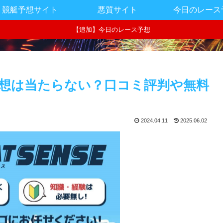
競艇予想サイト
悪質サイト
今日のレース
【追加】今日のレース予想
想は当たらない？口コミ評判や無料
2024.04.11
2025.06.02