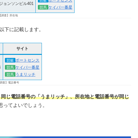
ボートセンス
競艇
谷ジョンソンビル401
ケイバ一番星
競馬
【調査】所在地
トを以下に記載します。
サイト
ボートセンス
競艇
4
ケイバ一番星
競馬
うまリッチ
競馬
調査】電話番号
と、同じ電話番号の「うまリッチ」、所在地と電話番号が同じ
思ってよいでしょう。