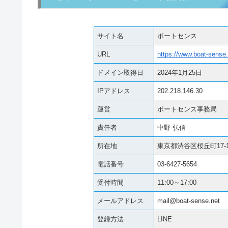
サイト名
ボートセンス
URL
https://www.boat-sense.
ドメイン取得日
2024年1月25日
IPアドレス
202.218.146.30
運営
ボートセンス事務局
責任者
中野 弘信
所在地
東京都渋谷区桜丘町17-
電話番号
03-6427-5654
受付時間
11:00～17:00
メールアドレス
mail@boat-sense.net
登録方法
LINE