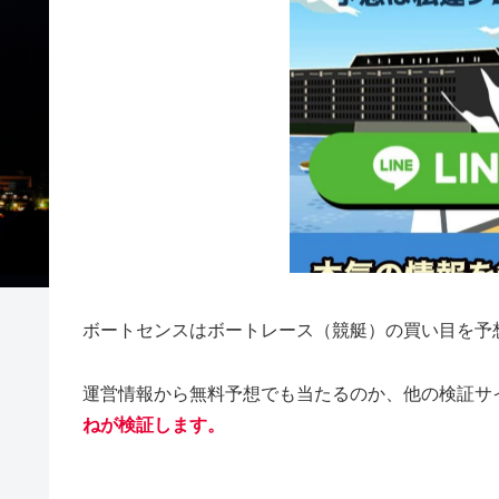
ボートセンスはボートレース（競艇）の買い目を予
運営情報から無料予想でも当たるのか、他の検証サ
ねが検証します。