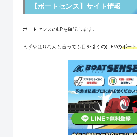
【ボートセンス】サイト情報
ボートセンスのLPを確認します。
まずやはりなんと言っても目を引くのはFVの
ボート