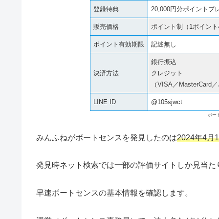
登録特典
20,000円分ポイント
販売価格
ポイント制（1ポイント=
ポイント有効期限
記述無し
銀行振込
決済方法
クレジット
（VISA／MasterC
LINE ID
@105sjwct
ボー
みんふねがボートセンスを発見したのは
2024年4月
発見時ネット検索では一部の評価サイトしか見当た
早速ボートセンスの基本情報を確認します。