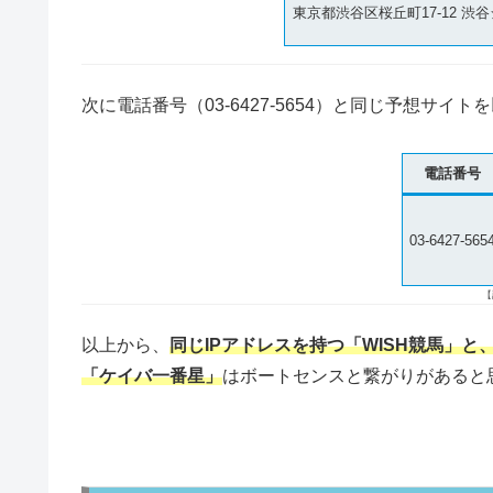
東京都渋谷区桜丘町17-12 渋
次に電話番号（03-6427-5654）と同じ予想サイ
電話番号
03-6427-565
【
以上から、
同じIPアドレスを持つ「WISH競馬」
「ケイバ一番星」
はボートセンスと繋がりがあると