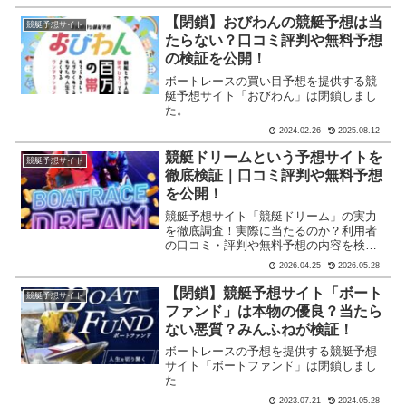
【閉鎖】おびわんの競艇予想は当
競艇予想サイト
たらない？口コミ評判や無料予想
の検証を公開！
ボートレースの買い目予想を提供する競
艇予想サイト「おびわん」は閉鎖しまし
た。
2024.02.26
2025.08.12
競艇ドリームという予想サイトを
競艇予想サイト
徹底検証｜口コミ評判や無料予想
を公開！
競艇予想サイト「競艇ドリーム」の実力
を徹底調査！実際に当たるのか？利用者
の口コミ・評判や無料予想の内容を検証
して紹介。
2026.04.25
2026.05.28
【閉鎖】競艇予想サイト「ボート
競艇予想サイト
ファンド」は本物の優良？当たら
ない悪質？みんふねが検証！
ボートレースの予想を提供する競艇予想
サイト「ボートファンド」は閉鎖しまし
た
2023.07.21
2024.05.28