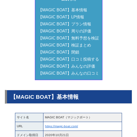
【MAGIC BOAT】基本情報
【MAGIC BOAT】LP情報
【MAGIC BOAT】プラン情報
【MAGIC BOAT】周りの評価
【MAGIC BOAT】無料予想を検証
【MAGIC BOAT】検証まとめ
【MAGIC BOAT】閉鎖
【MAGIC BOAT】口コミ投稿する
【MAGIC BOAT】みんなの評価
【MAGIC BOAT】みんなの口コミ
【MAGIC BOAT】基本情報
サイト名
MAGIC BOAT（マジックボート）
URL
https://magic-boat.com/
ドメイン取得日
2020年10月21日