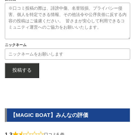
ニックネーム
投稿する
【MAGIC BOAT】みんなの評価
1.3
口コミ6 件