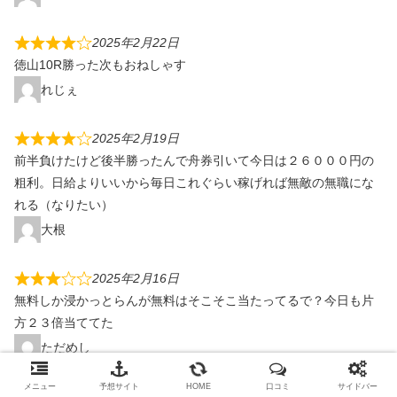
2025年2月22日
徳山10R勝った次もおねしゃす
れじぇ
2025年2月19日
前半負けたけど後半勝ったんで舟券引いて今日は２６０００円の
粗利。日給よりいいから毎日これぐらい稼げれば無敵の無職にな
れる（なりたい）
大根
2025年2月16日
無料しか浸かっとらんが無料はそこそこ当たってるで？今日も片
方２３倍当ててた
ただめし
メニュー
予想サイト
HOME
口コミ
サイドバー
2025年2月16日