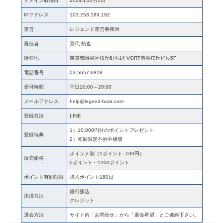
ドメイン取得日
2024年10月1日
IPアドレス
103.253.189.192
運営
レジェンド運営事務局
責任者
宮代 拓也
所在地
東京都渋谷区桜丘町4-14 VORT渋谷桜丘ビル5F
電話番号
03-5657-6818
受付時間
平日10:00～20:00
メールアドレス
help@legend-boat.com
登録方法
LINE
1）10,000円分のポイントプレゼント
登録特典
2）初回限定不的中補償
ポイント制（1ポイント=100円）
販売価格
0ポイント～1200ポイント
ポイント有効期限
購入ポイント180日
銀行振込
決済方法
クレジット
退会方法
サイト内「お問合せ」から「退会希望」とご連絡下さい。