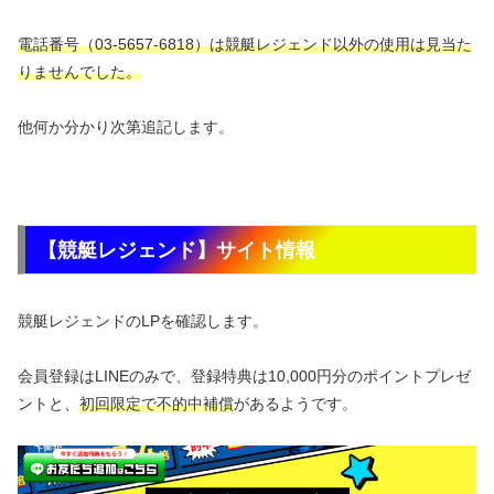
電話番号（03-5657-6818）は競艇レジェンド以外の使用は見当た
りませんでした。
他何か分かり次第追記します。
【競艇レジェンド】サイト情報
競艇レジェンドのLPを確認します。
会員登録はLINEのみで、登録特典は10,000円分のポイントプレゼ
ントと、
初回限定で不的中補償
があるようです。