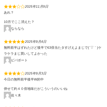
2025年11月9日
あれ？
10月でここ消えた？
ならなら
2025年9月4日
無料前半はずれたけど後半で63倍当たタすげえよまじで(´▽｀)ケ
ラケラまじ買いしてよかった
ビバボート
2025年9月3日
今日の無料前半後半W的中
併せて約４０倍地味だがこういうのいいね
佐々木