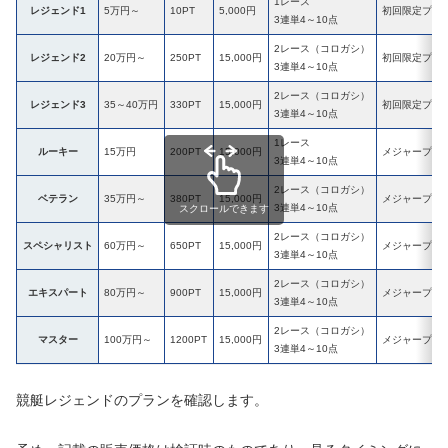
1レース
レジェンド1
5万円～
10PT
5,000円
初回限定プラ
3連単4～10点
2レース（コロガシ）
レジェンド2
20万円～
250PT
15,000円
初回限定プラ
3連単4～10点
2レース（コロガシ）
レジェンド3
35～40万円
330PT
15,000円
初回限定プラ
3連単4～10点
1レース
ルーキー
15万円
200PT
15,000円
メジャープラ
3連単4～10点
2レース（コロガシ）
ベテラン
35万円～
380PT
15,000円
メジャープラ
3連単4～10点
スクロールできます
2レース（コロガシ）
スペシャリスト
60万円～
650PT
15,000円
メジャープラ
3連単4～10点
2レース（コロガシ）
エキスパート
80万円～
900PT
15,000円
メジャープラ
3連単4～10点
2レース（コロガシ）
マスター
100万円～
1200PT
15,000円
メジャープラ
3連単4～10点
競艇レジェンドのプランを確認します。