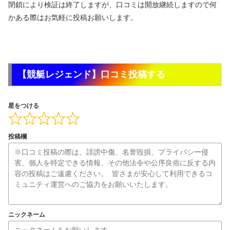
閉鎖により検証は終了しますが、口コミは開放継続しますので何
かある際はお気軽に投稿お願いします。
【競艇レジェンド】口コミ投稿する
星をつける
投稿欄
ニックネーム