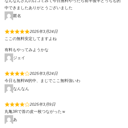
なんなんさんの口コミみて今日無料やったら前半後半どっちも的
中できましたありがとうございました
匿名
2025年3月24日
ここの無料安定してますよね
有料もやってみようかな
ジェイ
2025年3月24日
今日も無料W的中、まじでここ無料強いわ
なんなん
2025年3月9日
丸亀3Rで首の皮一枚つながったｗ
あ